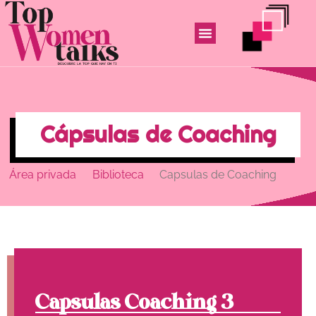
Cápsulas de Coaching
Área privada
Biblioteca
Capsulas de Coaching
Capsulas Coaching 3