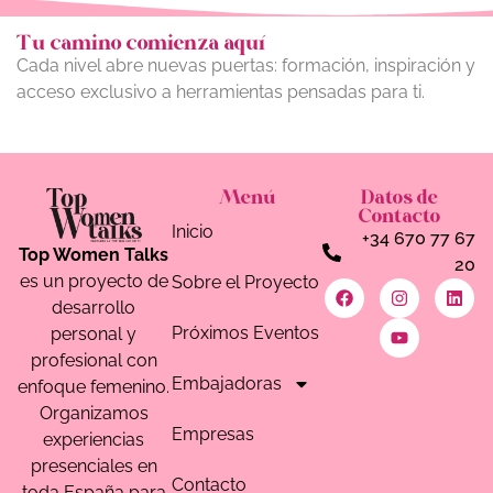
Tu camino comienza aquí
Cada nivel abre nuevas puertas: formación, inspiración y
acceso exclusivo a herramientas pensadas para ti.
Menú
Datos de
Contacto
Inicio
+34 670 77 67
Top Women Talks
20
es un proyecto de
Sobre el Proyecto
desarrollo
Próximos Eventos
personal y
profesional con
Embajadoras
enfoque femenino.
Organizamos
Empresas
experiencias
presenciales en
Contacto
toda España para