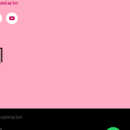
ontacto
D