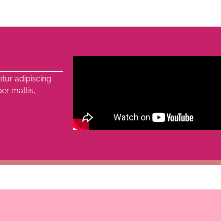
tur adipiscing
per mattis,