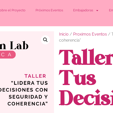
obre el Proyecto
Próximos Eventos
Embajadoras
Em
Inicio
/
Proximos Eventos
/ T
coherencia”
Talle
Tus
Decis